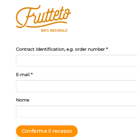
Salta
ai
contenuti
Contract Identification, e.g. order number
*
E-mail
*
E-
Nome
mail
(ripetere)
*
Conferma il recesso