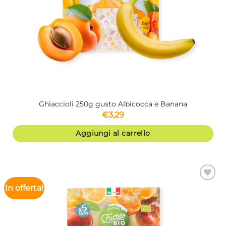
Ghiaccioli 250g gusto Albicocca e Banana
€
3,29
Aggiungi al carrello
In offerta!
Aggiungi
alla lista
dei
desideri