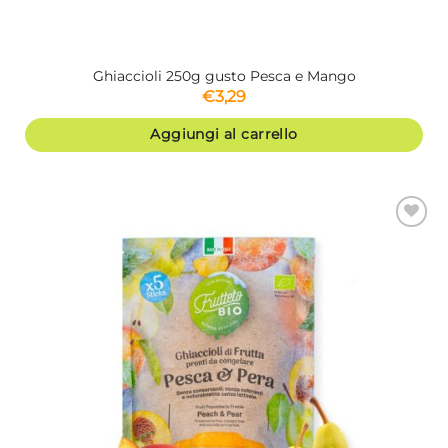
Ghiaccioli 250g gusto Pesca e Mango
€
3,29
Aggiungi al carrello
Aggiungi
alla lista
dei
desideri