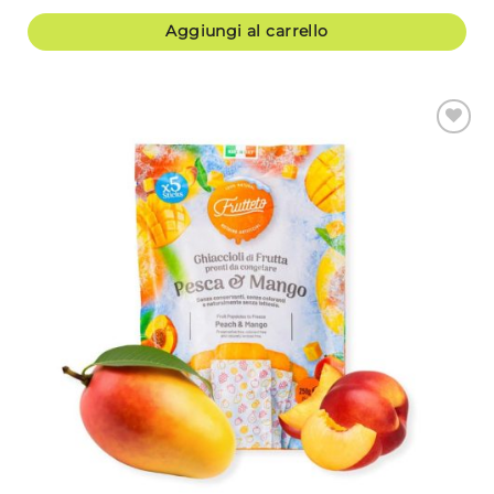
Aggiungi al carrello
Aggiungi
alla lista
dei
desideri