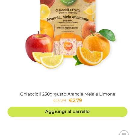
Ghiaccioli 250g gusto Arancia Mela e Limone
Il
Il
€
3,29
€
2,79
prezzo
prezzo
originale
attuale
era:
è:
Aggiungi al carrello
€3,29.
€2,79.