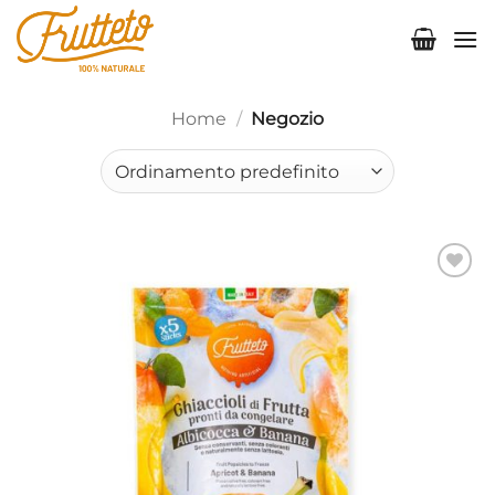
Salta
ai
contenuti
Home
/
Negozio
Aggiungi
alla lista
dei
desideri